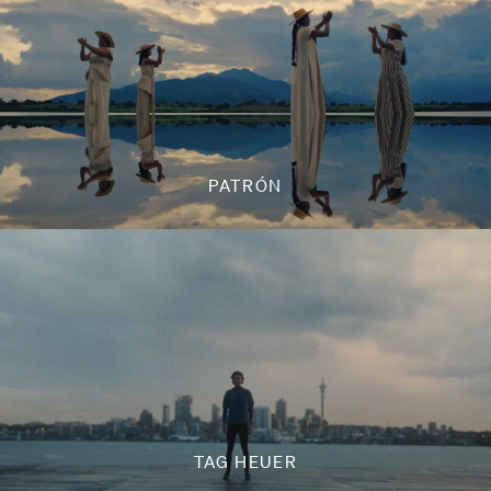
PATRÓN
TAG HEUER